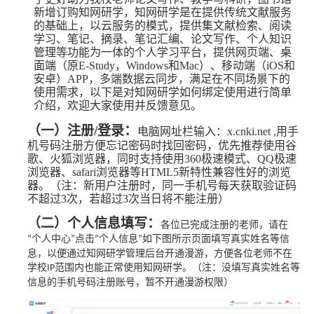
新增订购知网研学，知网研学是在提供传统文献服务
的基础上，以云服务的模式，提供集文献检索、阅读
学习、笔记、摘录、笔记汇编、论文写作、个人知识
管理等功能为一体的个人学习平台，提供网页端、桌
面端（原E-Study，Windows和Mac）、移动端（iOS和
安卓）APP，多端数据云同步，满足在不同场景下的
使用需求，以下是对知网研学如何绑定使用进行简单
介绍，欢迎大家使用并反馈意见。
（一）注册/登录：
电脑网址栏输入：x.cnki.net ,用手
机号码注册方便忘记密码时找回密码，优先推荐使用谷
歌、火狐浏览器，同时支持使用360极速模式、QQ极速
浏览器、safari浏览器等HTML5新特性兼容性好的浏览
器。（注：新用户注册时，同一手机号每天获取验证码
不超过3次，若超过3次当日将不能注册）
（二）个人信息填写：
各位已完成注册的老师，请在
个人中心
点击
个人信息
如下图所示页面填写真实姓名等信
“
”
“
”
息，以便通过知网研学管理后台开通漫游，方便各位老师不在
学校
范围内也能正常使用知网研学。（注：没填写真实姓名等
IP
信息的手机号码注册账号，暂不开通漫游权限）